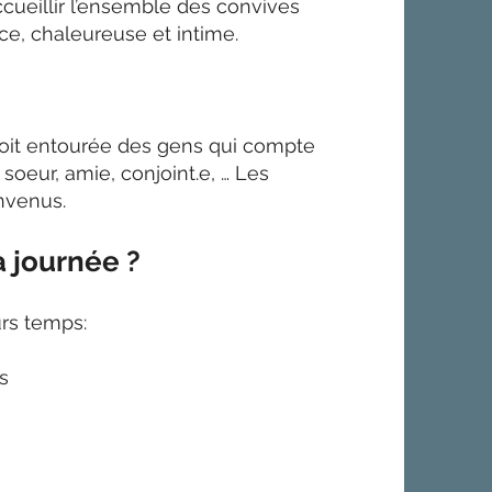
accueillir l’ensemble des convives
e, chaleureuse et intime.
 soit entourée des gens qui compte
 soeur, amie, conjoint.e, … Les
envenus.
a journée ?
rs temps:
s