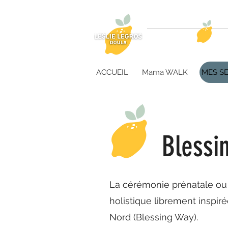
PMA
Gros
ACCUEIL
Mama WALK
MES SE
Bless
La cérémonie prénatale ou
holistique librement inspi
Nord (Blessing Way).