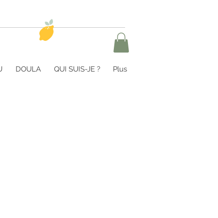
itement
Reprise du travail
U
DOULA
QUI SUIS-JE ?
Plus