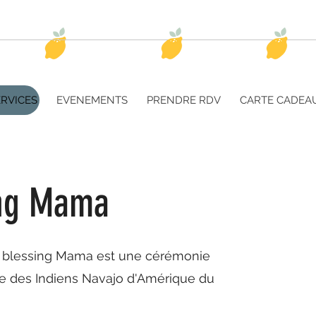
sesse
Accouchement
Post-Partum
Alla
RVICES
EVENEMENTS
PRENDRE RDV
CARTE CADEA
ing Mama
 blessing Mama est une cérémonie
rée des Indiens Navajo d'Amérique du