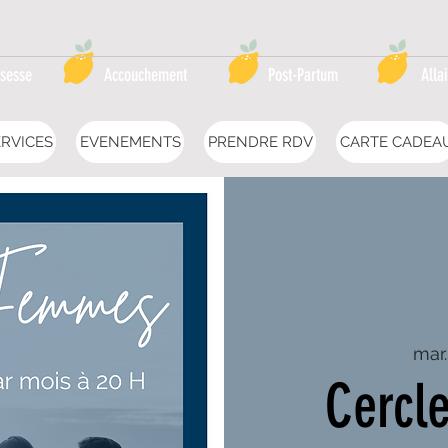
sesse
Accouchement
Post-Partum
Alla
RVICES
EVENEMENTS
PRENDRE RDV
CARTE CADEA
mar.
Cercl