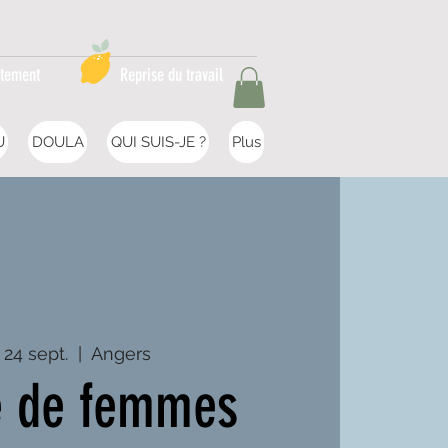
itement
Reprise du travail
U
DOULA
QUI SUIS-JE ?
Plus
 24 sept.
  |  
Angers
e de femmes