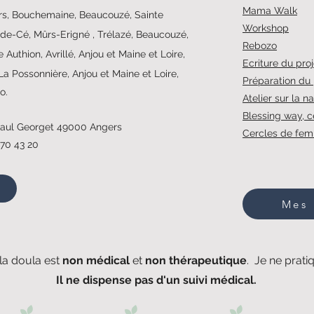
Mama Walk
s, Bouchemaine, Beaucouzé, Sainte
Workshop
de-Cé, Mûrs-Erigné , Trélazé, Beaucouzé,
Rebozo
 Authion, Avrillé, Anjou et Maine et Loire,
Ecriture du pro
La Possonnière, Anjou et Maine et Loire,
Préparation du
io.
Atelier sur la n
Blessing way, c
 Paul Georget 49000 Angers
Cercles de fe
 70 43 20
Mes 
a doula est
non médical
et
non thérapeutique
. Je ne prat
Il ne dispense pas d'un suivi médical.