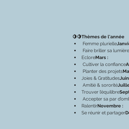
🍋🍋Thèmes de l'année
 Femme plurielle
Janvi
 Faire briller sa lumièr
Eclore
Mars : 
 Cultiver la confiance
A
 Planter des projets
Mai
Joies & Gratitudes
Juin 
 Amitié & sororité
Juille
Trouver l’équilibre
Sep
 Accepter sa par d’om
Ralentir
Novembre : 
Se réunir et partager
D