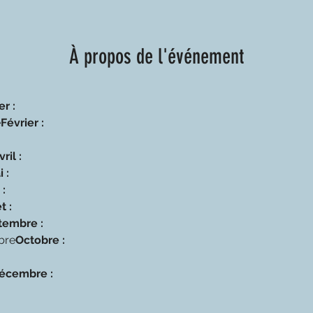
À propos de l'événement
er :
e
Février :
vril :
 :
: 
t :
tembre :
bre
Octobre :
écembre : 