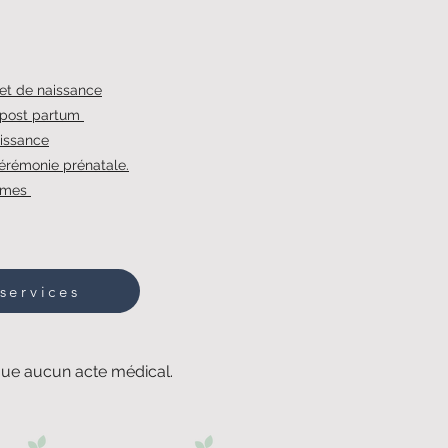
jet de naissance
 post partum
aissance
érémonie prénatale.
mmes
services
ique aucun acte médical.