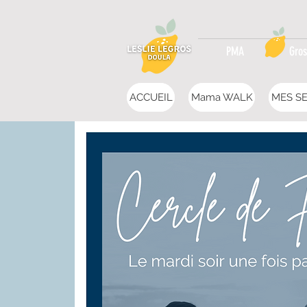
PMA
Gros
ACCUEIL
Mama WALK
MES SE