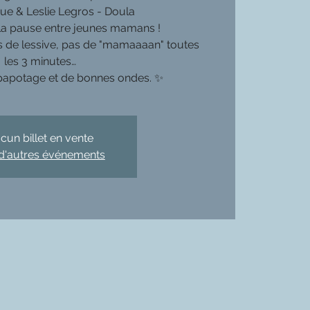
e & Leslie Legros - Doula
e la pause entre jeunes mamans !
as de lessive, pas de "mamaaaan" toutes
les 3 minutes…
u papotage et de bonnes ondes. ✨
cun billet en vente
 d'autres événements