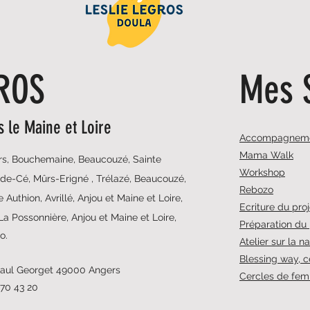
GROS
Mes 
 le Maine et Loire
Accompagnemen
Mama Walk
s, Bouchemaine, Beaucouzé, Sainte
Workshop
de-Cé, Mûrs-Erigné , Trélazé, Beaucouzé,
Rebozo
 Authion, Avrillé, Anjou et Maine et Loire,
Ecriture du pro
La Possonnière, Anjou et Maine et Loire,
Préparation du
io.
Atelier sur la n
Blessing way, c
 Paul Georget 49000 Angers
Cercles de fe
 70 43 20