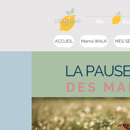
PMA
Gros
ACCUEIL
Mama WALK
MES SE