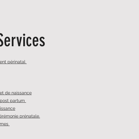
Services
t périnatal
jet de naissance
 post partum
aissance
érémonie prénatale.
mmes