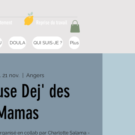
itement
Reprise du travail
U
DOULA
QUI SUIS-JE ?
Plus
. 21 nov.
  |  
Angers
use Dej' des
Mamas
rganisé en collab par Charlotte Salama -