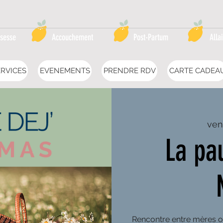
sesse
Accouchement
Post-Partum
Alla
RVICES
EVENEMENTS
PRENDRE RDV
CARTE CADEA
ven
La pa
Rencontre entre mères o