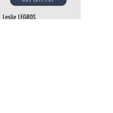
Mes services
Leslie LEGROS
Doula à Angers et dans le Maine et Loire
Rencontre et REBOZO à Angers,
Bouchemaine, Beaucouzé, Sainte Gemmes
Sur Loire, Les Ponts-de-Cé, Mûrs-Erigné ,
Trélazé, Beaucouzé, Saint Barthélémy
d'Anjou, Loire Authion, Avrillé, Anjou et Maine
et Loire, Montreuil-Juigné, Savennière, La
Possonnière, Anjou et Maine et Loire,
Echange possible aussi en visio.
Venir à ma rencontre : 11 rue Paul Georget