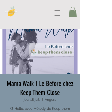
Mama Walk I Le Before chez
Keep Them Close
jeu. 18 juil.
  |  
Angers
🍋 Hello, avec Mélody de Keep them