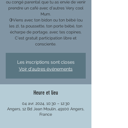
ou congé parental que tu as envie de venir
prendre un café avec d'autres Very cool
Mum.
🍋Viens avec ton bidon ou ton bébé (ou
les 2), ta poussette, ton porte bébé, ton
écharpe de portage, avec tes copines.
C'est gratuit participation libre et
consciente.
Les inscriptions sont closes
Voir d'autres événements
Heure et lieu
04 avr. 2024, 10:30 – 12:30
Angers, 12 Bd Jean Moulin, 49100 Angers,
France