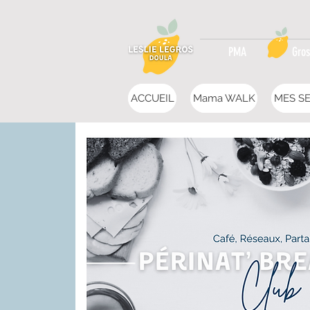
PMA
Gros
ACCUEIL
Mama WALK
MES SE