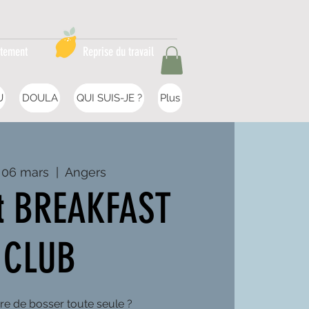
itement
Reprise du travail
U
DOULA
QUI SUIS-JE ?
Plus
 06 mars
  |  
Angers
at BREAKFAST
CLUB
re de bosser toute seule ?