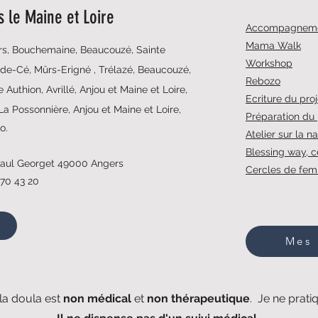
 le Maine et Loire
Accompagnemen
Mama Walk
s, Bouchemaine, Beaucouzé, Sainte
Workshop
de-Cé, Mûrs-Erigné , Trélazé, Beaucouzé,
Rebozo
 Authion, Avrillé, Anjou et Maine et Loire,
Ecriture du pro
La Possonnière, Anjou et Maine et Loire,
Préparation du
io.
Atelier sur la n
Blessing way, c
 Paul Georget 49000 Angers
Cercles de fe
 70 43 20
Mes 
a doula est
non médical
et
non thérapeutique
. Je ne prat