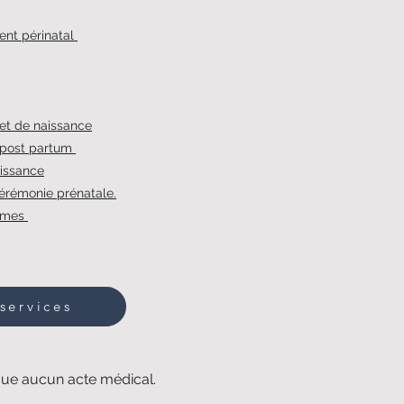
t périnatal
jet de naissance
 post partum
aissance
érémonie prénatale.
mmes
services
ique aucun acte médical.