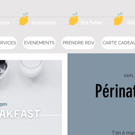
sesse
Accouchement
Post-Partum
Alla
RVICES
EVENEMENTS
PRENDRE RDV
CARTE CADEA
ven.
Périn
T'en à mar