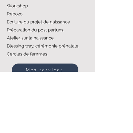
Workshop
Rebozo
Ecriture du projet de naissance
Préparation du post partum
Atelier sur la naissance
Blessing way, cérémonie prénatale.
Cercles de femmes
Mes services
Leslie LEGROS
Doula à Angers et dans le Maine et Loire
Rencontre et REBOZO à Angers,