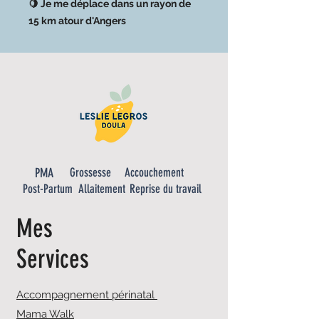
🍋 Je me déplace dans un rayon de
15 km atour d'Angers
PMA
Grossesse
Accouchement
Post-Partum
Allaitement
Reprise du travail
Mes
Services
Accompagnement périnatal
Mama Walk